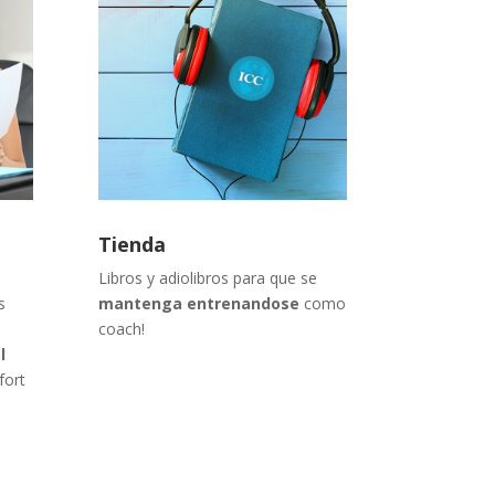
Tienda
Libros y adiolibros para que se
s
mantenga entrenandose
como
coach!
l
fort