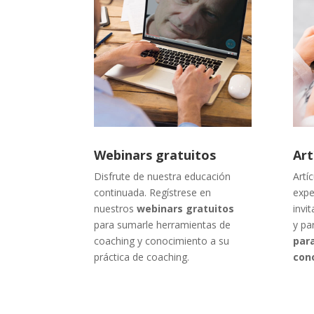
Webinars gratuitos
Art
Disfrute de nuestra educación
Artí
continuada. Regístrese en
expe
nuestros
webinars gratuitos
invi
para sumarle herramientas de
y pa
coaching y conocimiento a su
par
práctica de coaching.
con