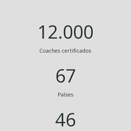
12.000
Coaches certificados
67
Países
46