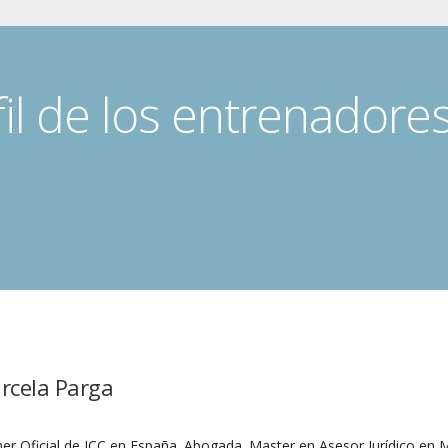
fil de los entrenadore
rcela Parga
ner Oficial de ICC en España. Abogada. Master en Asesor Jurídico en