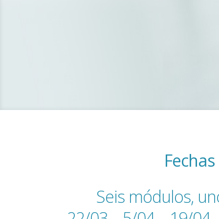
Fechas
Seis módulos, uno
22/03 – 5/04 – 19/04 