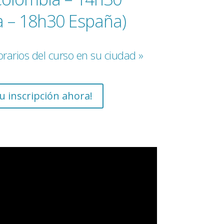
a – 18h30 España)
horarios del curso en su ciudad »
u inscripción ahora!