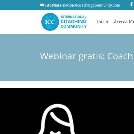
info@internationalcoachingcommunity.com
Inicio
Acerca IC
Webinar gratis: Coach