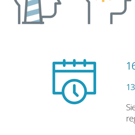
16
13
Si
re