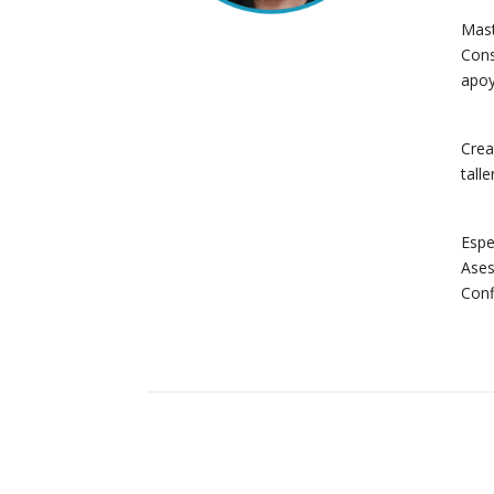
Mast
Cons
apoy
Crea
talle
Espe
Ases
Conf