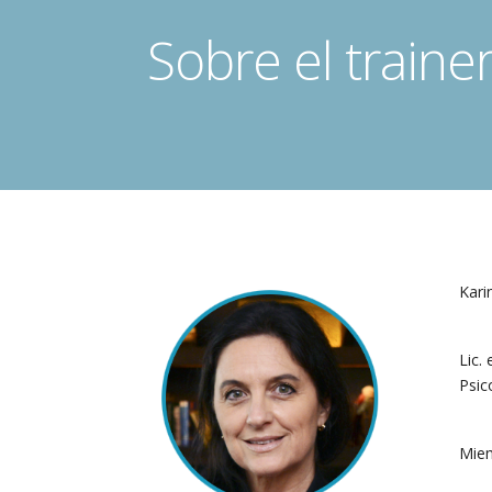
Sobre el traine
Kari
Lic.
Psic
Miem