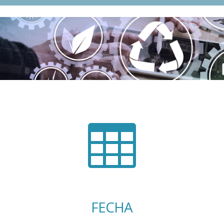

FECHA