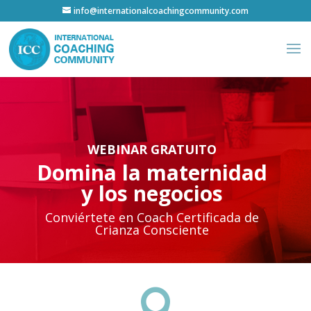
info@internationalcoachingcommunity.com
WEBINAR GRATUITO
Domina la maternidad
y los negocios
Conviértete en Coach Certificada de
Crianza Consciente
