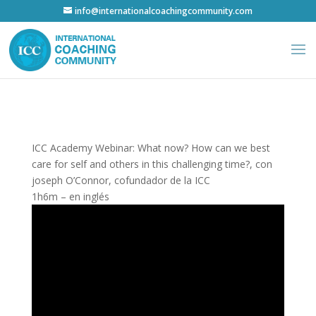
info@internationalcoachingcommunity.com
ICC Academy Webinar:
What now? How can we best
care for self and others in this challenging time?
, con
joseph O’Connor, cofundador de la ICC
1h6m – en inglés