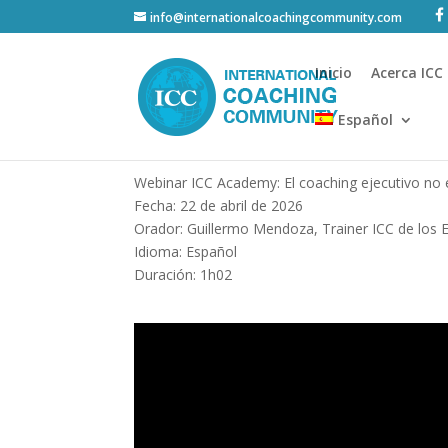
info@internationalcoachingcommunity.com
Inicio
Acerca ICC
Español
Webinar ICC Academy: El coaching ejecutivo no e
Fecha: 22 de abril de 2026
Orador: Guillermo Mendoza, Trainer ICC de los 
Idioma: Español
Duración: 1h02