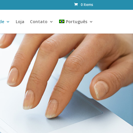
0 Items
de
Loja
Contato
Português