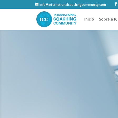
info@internationalcoachingcommunity.com
Início
Sobre a I