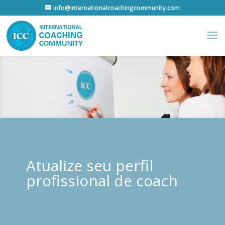
info@internationalcoachingcommunity.com
Atualize seu perfil
profissional de coach