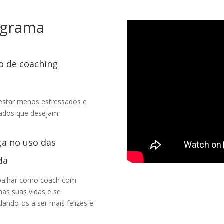
ograma
o de coaching
, estar menos estressados e
ltados que desejam.
ça no uso das
da
abalhar como coach com
nas suas vidas e se
ando-os a ser mais felizes e