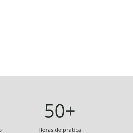
50+
o
Horas de prática