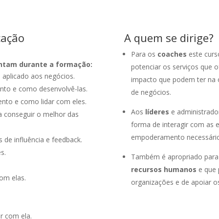
cação
A quem se dirige?
Para os
coaches
este curs
entam durante a formação:
potenciar os serviços que 
s aplicado aos negócios.
impacto que podem ter na 
ento e como desenvolvê-las.
de negócios.
ento e como lidar com eles.
Aos
líderes
e administrado
a conseguir o melhor das
forma de interagir com as 
empoderamento necessários
 de influência e feedback.
s.
Também é apropriado para 
recursos humanos
e que 
com elas.
organizações e de apoiar os
r com ela.