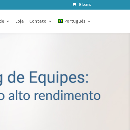
0 Items
de
Loja
Contato
Português