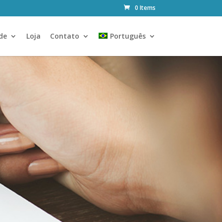
0 Items
de
Loja
Contato
Português