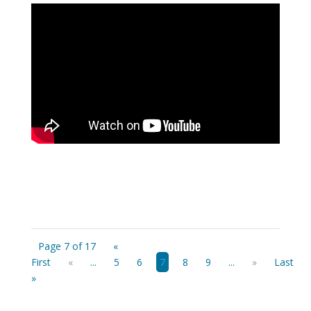
Page 7 of 17
«
First
«
...
5
6
7
8
9
...
»
Last
»