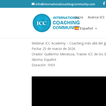
info@internationalcoachingcommunity.com
Inicio
Acerca ICC
Español
Webinar ICC Academy – Coaching más allá del 
Fecha: 25 de marzo de 2026
Orador: Guillermo Mendoza, Trainer ICC de los 
Idioma: Español
Duración: 1h03