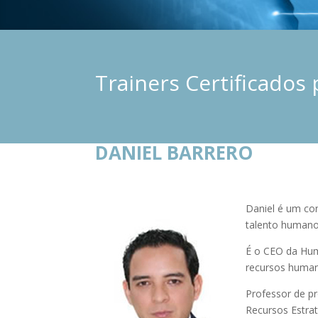
Trainers Certificados 
DANIEL BARRERO
Daniel é um con
talento humano
É o CEO da Huma
recursos humano
Professor de p
Recursos Estrat