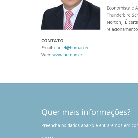
Economista e A
Thunderbird Sch
Norton). É cert
relacionamento 
CONTATO
Email:
daniel@human.ec
Web:
www.human.ec
Quer mais informações?
Preencha os dados abaixo e entraremos em co