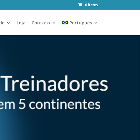
0 Items
de
Loja
Contato
Português