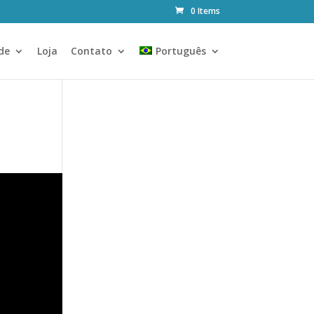
0 Items
de
Loja
Contato
Português