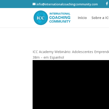
info@internationalcoachingcommunity.com
Início
Sobre a I
ICC Academy Webinário: Adolescentes Emprende
38m – em Espanhol