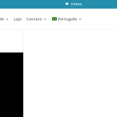
0 Items
de
Loja
Contato
Português