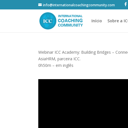
info@internationalcoachingcommunity.com
Início
Sobre a I
Webinar ICC Academy: Building Bridges – Conne
AsiaHRM, parceira ICC.
0h50m – em inglês