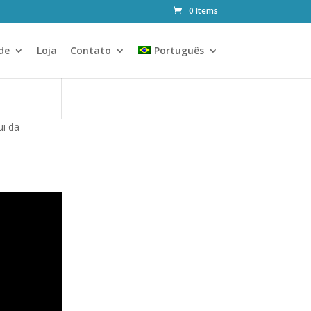
0 Items
de
Loja
Contato
Português
ui da