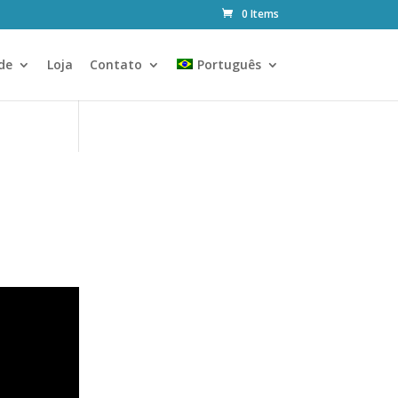
0 Items
de
Loja
Contato
Português