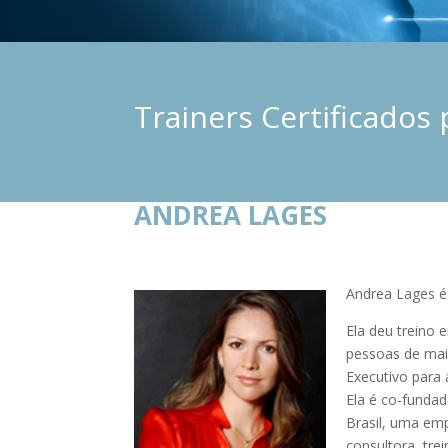
Trainers Certificados 
ANDREA LAGES
Andrea Lages é
Ela deu treino 
pessoas de mai
Executivo para 
Ela é co-funda
Brasil, uma em
consultora, tre