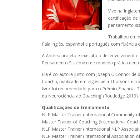
Vive na Inglate
certificação de
pensamento sist
Trabalhou em mu
Fala inglês, espanhol e português com fluência e 
A Andrea projeta e executa o desenvolvimento de
Pensamento Sistêmico de maneira prática dentr
Ela é co-autora junto com Joseph O’Connor de 
Coach’), publicado em inglês pela Thorsons e tr
livro foi recomendado para o Prêmio Financial 
da Neurociência ao Coaching’ (Routledge 2019).
Qualificações de treinamento
NLP Master Trainer (International Community o
Master Trainer of Coaching (International Coa
NLP Master Trainer (International NLP Associat
NLP Master Trainer (International Association o