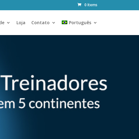
0 Items
de
Loja
Contato
Português