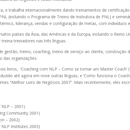
rra, e trabalha internacionalmente dando treinamentos de certificaçã
 PNL (incluindo o Programa de Treino de Instrutora de PNL) e seminá
émico, liderança, vendas e configuração de metas, com indivíduos e
itos países da Ásia, das Américas e da Europa, incluindo o Reino U
treina treinadores nas três línguas.
 gestão, treino, coaching, treino de serviço ao cliente, construção 
o das organizações.
dois livros, ‘Coaching com NLP – Como se tornar um Master Coach’
aduzido até agora em nove outras línguas, e ‘Como funciona o Coachi
Times “Melhor Livro de Negócios 2007”. Mais recentemente, eles escr
f NLP – 2001)
ching Community 2001)
ion – 2002)
f NLP Institutes 2003)