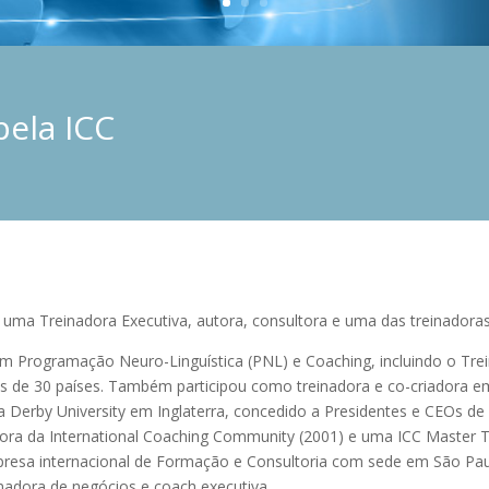
pela ICC
 uma Treinadora Executiva, autora, consultora e uma das treinadora
em Programação Neuro-Linguística (PNL) e Coaching, incluindo o Trein
s de 30 países. Também participou como treinadora e co-criadora 
a Derby University em Inglaterra, concedido a Presidentes e CEOs d
dora da International Coaching Community (2001) e uma ICC Master 
presa internacional de Formação e Consultoria com sede em São Paul
inadora de negócios e coach executiva.