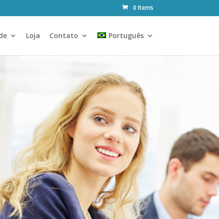
0 Items
de
Loja
Contato
Português