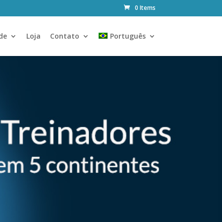
0 Items
de
Loja
Contato
Português