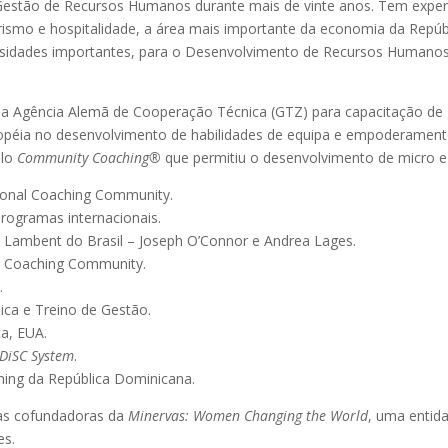
estão de Recursos Humanos durante mais de vinte anos. Tem experi
urismo e hospitalidade, a área mais importante da economia da Repúb
ersidades importantes, para o Desenvolvimento de Recursos Humanos
 a Agência Alemã de Cooperação Técnica (GTZ) para capacitação d
péia no desenvolvimento de habilidades de equipa e empoderamento
elo
Community Coaching®
que permitiu o desenvolvimento de micro 
tional Coaching Community.
programas internacionais.
C e Lambent do Brasil – Joseph O’Connor e Andrea Lages.
al Coaching Community.
.
ica e Treino de Gestão.
a, EUA.
 DiSC System
.
hing da República Dominicana.
das cofundadoras da
Minervas: Women Changing the World
, uma entida
es.