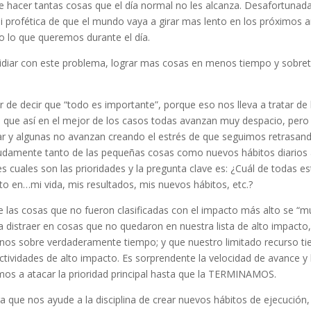
 hacer tantas cosas que el día normal no les alcanza. Desafortunad
 ni profética de que el mundo vaya a girar mas lento en los próximos 
o lo que queremos durante el día.
lidiar con este problema, lograr mas cosas en menos tiempo y sobre
or de decir que “todo es importante”, porque eso nos lleva a tratar de
a que así en el mejor de los casos todas avanzan muy despacio, pero
r y algunas no avanzan creando el estrés de que seguimos retrasan
nzudamente tanto de las pequeñas cosas como nuevos hábitos diarios
 cuales son las prioridades y la pregunta clave es: ¿Cuál de todas e
to en…mi vida, mis resultados, mis nuevos hábitos, etc.?
que las cosas que no fueron clasificadas con el impacto más alto se “m
a distraer en cosas que no quedaron en nuestra lista de alto impact
o nos sobre verdaderamente tiempo; y que nuestro limitado recurso t
ctividades de alto impacto. Es sorprendente la velocidad de avance y 
s a atacar la prioridad principal hasta que la TERMINAMOS.
ra que nos ayude a la disciplina de crear nuevos hábitos de ejecución,