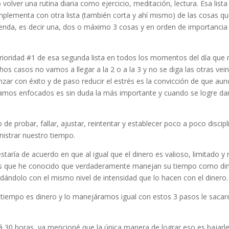
volver una rutina diaria como ejercicio, meditación, lectura. Esa lista
plementa con otra lista (también corta y ahí mismo) de las cosas qu
agenda, es decir una, dos o máximo 3 cosas y en orden de importanci
 prioridad #1 de esa segunda lista en todos los momentos del día que 
s casos no vamos a llegar a la 2 o a la 3 y no se diga las otras vein
zar con éxito y de paso reducir el estrés es la convicción de que au
mos enfocados es sin duda la más importante y cuando se logre da
o de probar, fallar, ajustar, reintentar y establecer poco a poco discip
istrar nuestro tiempo.
aría de acuerdo en que al igual que el dinero es valioso, limitado y
las que he conocido que verdaderamente manejan su tiempo como di
uidándolo con el mismo nivel de intensidad que lo hacen con el dinero.
 tiempo es dinero y lo manejáramos igual con estos 3 pasos le sac
rá 30 horas, ya mencioné que la única manera de lograr eso es bajarle