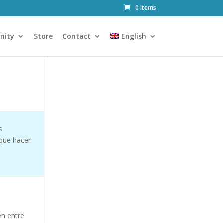
0 Items
nity
Store
Contact
English
s
 que hacer
én entre