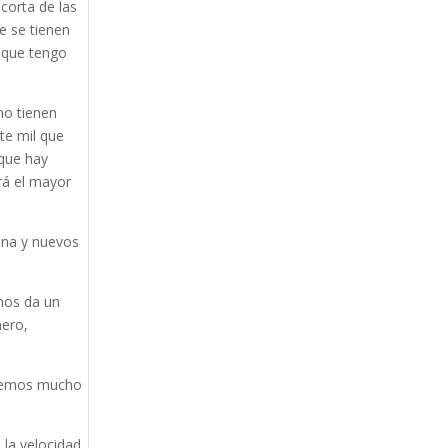
 corta de las
e se tienen
a que tengo
no tienen
te mil que
nque hay
rá el mayor
lina y nuevos
 nos da un
nero,
aremos mucho
 la velocidad