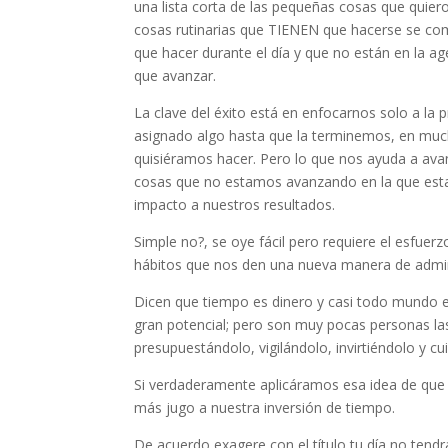
una lista corta de las pequeñas cosas que quiero 
cosas rutinarias que TIENEN que hacerse se com
que hacer durante el día y que no están en la 
que avanzar.
La clave del éxito está en enfocarnos solo a la
asignado algo hasta que la terminemos, en mucho
quisiéramos hacer. Pero lo que nos ayuda a avan
cosas que no estamos avanzando en la que esta
impacto a nuestros resultados.
Simple no?, se oye fácil pero requiere el esfuerz
hábitos que nos den una nueva manera de admin
Dicen que tiempo es dinero y casi todo mundo est
gran potencial; pero son muy pocas personas 
presupuestándolo, vigilándolo, invirtiéndolo y c
Si verdaderamente aplicáramos esa idea de que
más jugo a nuestra inversión de tiempo.
De acuerdo exagere con el título tu día no tend