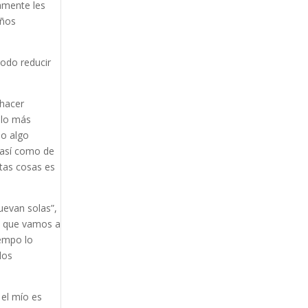
amente les
años
todo reducir
 hacer
 lo más
do algo
 así como de
stas cosas es
uevan solas”,
o, que vamos a
iempo lo
los
 el mío es